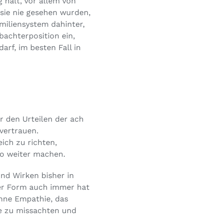
 hält, vor allem von
 sie nie gesehen wurden,
iliensystem dahinter,
bachterposition ein,
arf, im besten Fall in
r den Urteilen der ach
vertrauen.
ich zu richten,
so weiter machen.
und Wirken bisher in
her Form auch immer hat
hne Empathie, das
e zu missachten und