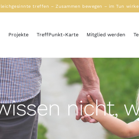
leichgesinnte treffen – Zusammen bewegen – im Tun wirk
n
Projekte
TreffPunkt-Karte
Mitglied werden
T
issen nicht, w