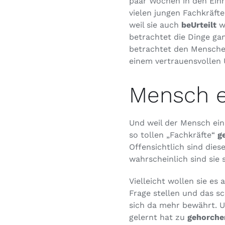
paar Wochen in den Einr
vielen jungen Fachkräfte
weil sie auch
beUrteilt
wu
betrachtet die Dinge gan
betrachtet den Menschen 
einem vertrauensvollen 
Mensch e
Und weil der Mensch ein
so tollen „Fachkräfte“
g
Offensichtlich sind dies
wahrscheinlich sind sie
Vielleicht wollen sie es
Frage stellen und das s
sich da mehr bewährt. 
gelernt hat zu
gehorche