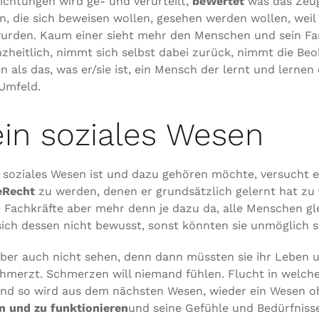
ichtungen wird ge- und verurteilt,
beWertet
was das Zeug
n, die sich beweisen wollen, gesehen werden wollen, weil
rden. Kaum einer sieht mehr den Menschen und sein Fam
zheitlich, nimmt sich selbst dabei zurück, nimmt die Beo
als das, was er/sie ist, ein Mensch der lernt und lernen d
Umfeld.
in soziales Wesen
 soziales Wesen ist und dazu gehören möchte, versucht e
eRecht
zu werden, denen er grundsätzlich gelernt hat zu 
e Fachkräfte aber mehr denn je dazu da, alle Menschen gle
 sich dessen nicht bewusst, sonst könnten sie unmöglich 
 aber auch nicht sehen, denn dann müssten sie ihr Leben 
chmerzt. Schmerzen will niemand fühlen. Flucht in welc
Und so wird aus dem nächsten Wesen, wieder ein Wesen o
n und zu funktionieren
und seine Gefühle und Bedürfniss