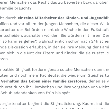
eren Menschen das Recht das zu bewerten bzw. darüber z
Familie braucht?
cht durch
einzelne Mitarbeiter der Kinder- und Jugendhil
lien und vor allem der jungen Menschen, die dieser Willk
itarbeiter der Behörden nicht eine Woche in den Fußstapf
 entscheiden, aushalten würden. Sie würden mit ihrem D
r so kann es gehen“, wahrscheinlich schon nach 24h schei
unde Diskussion erlauben, in der sie ihre Meinung der Fam
n sich in die Not der Eltern und Kinder, die sie zusätzl
tzen.
pathiefähigkeit fordern genau solche Menschen dann, n
ten und noch mehr Fachleute, die wiederum Gleiches t
m Verhalten das Leben einer Familie zerstören,
denen es v
ch erst durch ihr Einmischen und ihre Vorgaben von Richt
 Schubladendenken von früh bis spät.
ergartenalter beginnt die Stigmatisierung. Kaum sind di