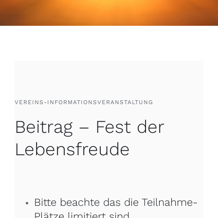
Mitglied werden
Termine
Blog
Mitgliederbereich
VEREINS-INFORMATIONSVERANSTALTUNG
Beitrag – Fest der
Lebensfreude
Bitte beachte das die Teilnahme-
Plätze limitiert sind.